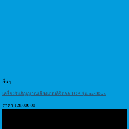
อื่นๆ
เครื่องรับสัญญาณเสียงแบบดิจิตอล TOA รุ่น nx300wx
ราคา
128,000.00
เกี่ยวกับเรา
บริษัท เอเอ็นเอ ซิสเต็ม จำกัด (Wireless Thailand) จำหน่าย