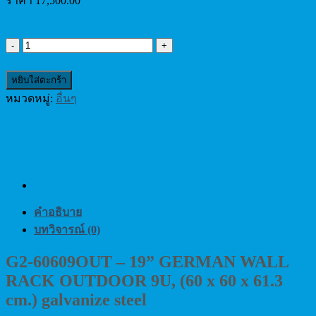
ราคา
17,500.00
จำนวน
G2-
60609OUT
-
หยิบใส่ตะกร้า
19”
GERMAN
หมวดหมู่:
อื่นๆ
WALL
RACK
OUTDOOR
9U,
(60
x
60
x
61.3
คำอธิบาย
cm.)
บทวิจารณ์ (0)
galvanize
steel
G2-60609OUT – 19” GERMAN WALL
ชิ้น
RACK OUTDOOR 9U, (60 x 60 x 61.3
cm.) galvanize steel