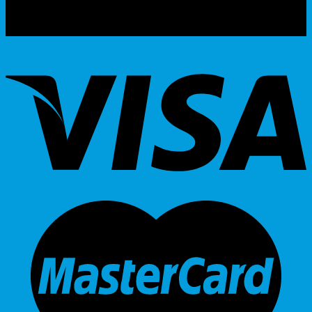
แฟกซ์ : 02-970-1180
E-Mail : info@wirelessthai.com
HOTLINE : 099 392 5654 , 099 479 2499