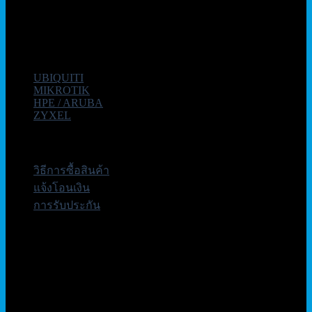
อุปกรณ์ Network คุณภาพสูง แบรนด์ชั้นนำ รับประกันคุณภาพดี
ที่สุด โดยทีมงานมืออาชีพที่มีประสบการณ์มากกว่า 10 ปี
หมวดหมู่ยอดนิยม
UBIQUITI
MIKROTIK
HPE / ARUBA
ZYXEL
บริการลูกค้า
วิธีการซื้อสินค้า
แจ้งโอนเงิน
การรับประกัน
ติดต่อเรา
บริษัท เอเอ็นเอ ซิสเต็ม จำกัด
79/54 ถ.แจ้งวัฒนะ แขวงอนุสาวรีย์ เขตบางเขน กทม 10220
โทรศัพท์ : 02-064-7135, 02-970-1181-2