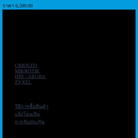
ราคา
6,500.00
เกี่ยวกับเรา
บริษัท เอเอ็นเอ ซิสเต็ม จำกัด (Wireless Thailand) จำหน่าย
อุปกรณ์ Network คุณภาพสูง แบรนด์ชั้นนำ รับประกันคุณภาพดี
ที่สุด โดยทีมงานมืออาชีพที่มีประสบการณ์มากกว่า 10 ปี
หมวดหมู่ยอดนิยม
UBIQUITI
MIKROTIK
HPE / ARUBA
ZYXEL
บริการลูกค้า
วิธีการซื้อสินค้า
แจ้งโอนเงิน
การรับประกัน
ติดต่อเรา