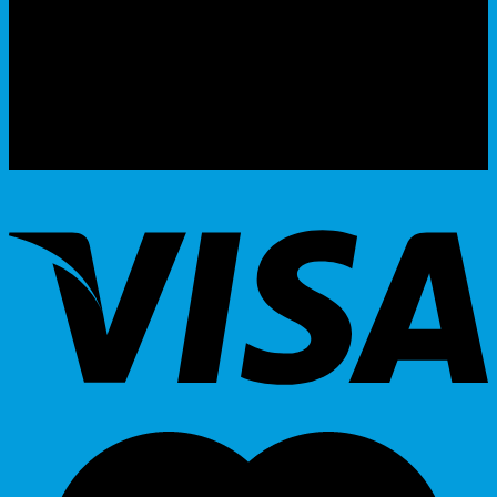
บริษัท เอเอ็นเอ ซิสเต็ม จำกัด
79/54 ถ.แจ้งวัฒนะ แขวงอนุสาวรีย์ เขตบางเขน กทม 10220
โทรศัพท์ : 02-064-7135, 02-970-1181-2
แฟกซ์ : 02-970-1180
E-Mail : info@wirelessthai.com
HOTLINE : 099 392 5654 , 099 479 2499