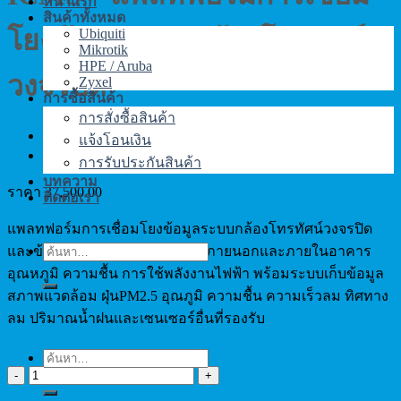
หน้าแรก
สินค้าทั้งหมด
โยงข้อมูลระบบกล้องโทรทัศน์
Ubiquiti
Mikrotik
HPE / Aruba
วงจรปิด
Zyxel
การซื้อสินค้า
การสั่งซื้อสินค้า
แจ้งโอนเงิน
การรับประกันสินค้า
บทความ
ราคา
37,500.00
ติดต่อเรา
แพลทฟอร์มการเชื่อมโยงข้อมูลระบบกล้องโทรทัศน์วงจรปิด
และข้อมูลสภาพภายในตู้ควบคุมภายนอกและภายในอาคาร
ค้นหา:
อุณหภูมิ ความชื้น การใช้พลังงานไฟฟ้า พร้อมระบบเก็บข้อมูล
สภาพแวดล้อม ฝุ่นPM2.5 อุณภูมิ ความชื้น ความเร็วลม ทิศทาง
ลม ปริมาณน้ำฝนและเซนเซอร์อื่นที่รองรับ
จำนวน
ค้นหา:
ICMS
-