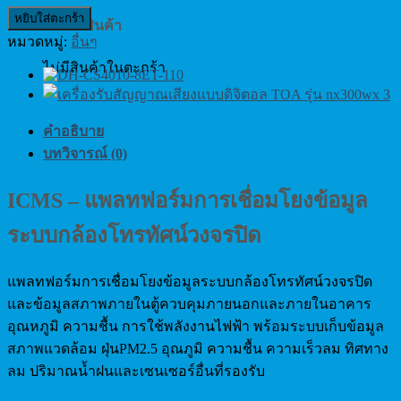
แพลท
หยิบใส่ตะกร้า
ตะกร้าสินค้า
ฟอร์ม
หมวดหมู่:
อื่นๆ
การ
ไม่มีสินค้าในตะกร้า
เชื่อม
โยง
ข้อมูล
คำอธิบาย
ระบบ
บทวิจารณ์ (0)
กล้อง
โทรทัศน์
ICMS – แพลทฟอร์มการเชื่อมโยงข้อมูล
วงจรปิด
ระบบกล้องโทรทัศน์วงจรปิด
ชิ้น
แพลทฟอร์มการเชื่อมโยงข้อมูลระบบกล้องโทรทัศน์วงจรปิด
และข้อมูลสภาพภายในตู้ควบคุมภายนอกและภายในอาคาร
อุณหภูมิ ความชื้น การใช้พลังงานไฟฟ้า พร้อมระบบเก็บข้อมูล
สภาพแวดล้อม ฝุ่นPM2.5 อุณภูมิ ความชื้น ความเร็วลม ทิศทาง
ลม ปริมาณน้ำฝนและเซนเซอร์อื่นที่รองรับ